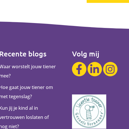
Recente blogs
Volg mij
Waar worstelt jouw tiener
mee?
Hoe gaat jouw tiener om
met tegenslag?
Kun jij je kind al in
vertrouwen loslaten of
nog niet?