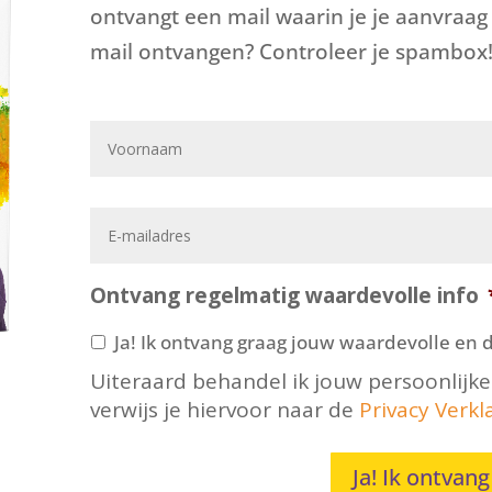
ontvangt een mail waarin je je aanvraag
mail ontvangen? Controleer je spambox
V
o
o
r
E
n
m
a
a
a
i
Ontvang regelmatig waardevolle info
m
l
*
a
Ja! Ik ontvang graag jouw waardevolle en d
d
Uiteraard behandel ik jouw persoonlijke
r
verwijs je hiervoor naar de
Privacy Verkl
e
s
*