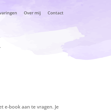
varingen
Over mij
Contact
K
t e-book aan te vragen. Je