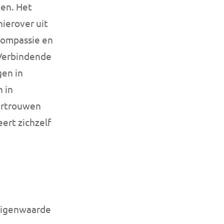
en. Het
hierover uit
fcompassie en
 Verbindende
gen in
 in
ertrouwen
ert zichzelf
 eigenwaarde