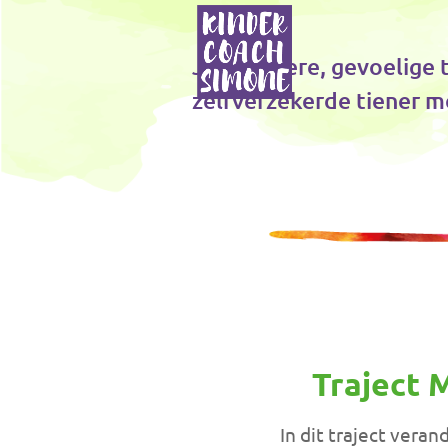
Je onzekere, gevoelige t
zelfverzekerde tiener 
Traject 
In dit traject ver