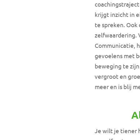
coachingstrajec
krijgt inzicht in
te spreken. Ook 
zelfwaardering. 
Communicatie, he
gevoelens met b
beweging te zij
vergroot en groe
meer en is blij m
A
Je wilt je tiene