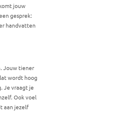
 komt jouw
r een gesprek:
ener handvatten
n. Jouw tiener
e lat wordt hoog
 Je vraagt je
chzelf. Ook voel
t aan jezelf