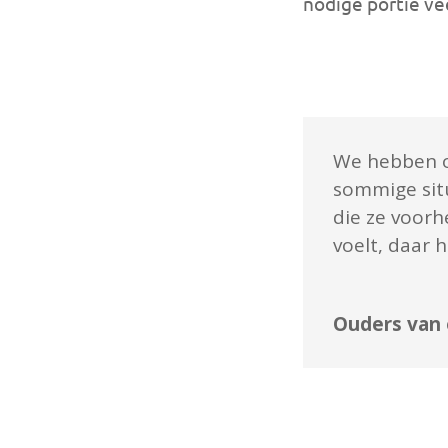
nodige portie vee
We hebben on
sommige situ
die ze voorh
voelt, daar
Ouders van 