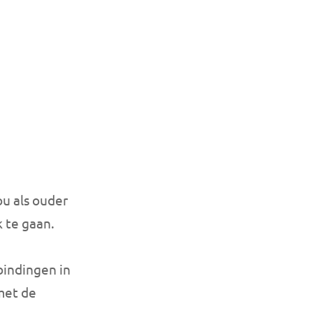
ou als ouder
 te gaan.
bindingen in
 met de