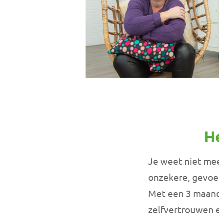
H
Je weet niet mee
onzekere, gevoeli
Met een 3 maande
zelfvertrouwen e