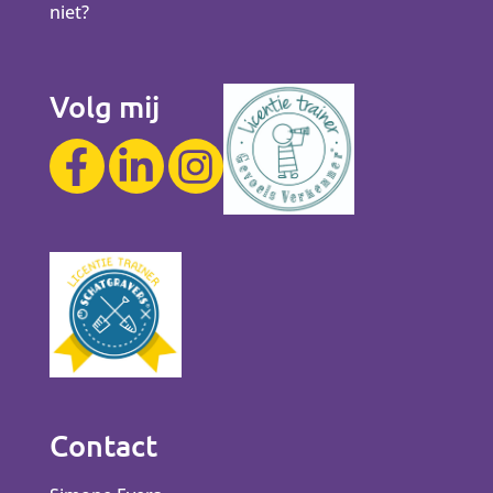
niet?
Volg mij
Contact