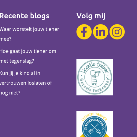
Recente blogs
Volg mij
Waar worstelt jouw tiener
mee?
Hoe gaat jouw tiener om
met tegenslag?
Kun jij je kind al in
vertrouwen loslaten of
nog niet?