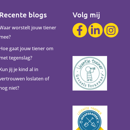
Recente blogs
Volg mij
Waar worstelt jouw tiener
mee?
Hoe gaat jouw tiener om
met tegenslag?
Kun jij je kind al in
vertrouwen loslaten of
nog niet?