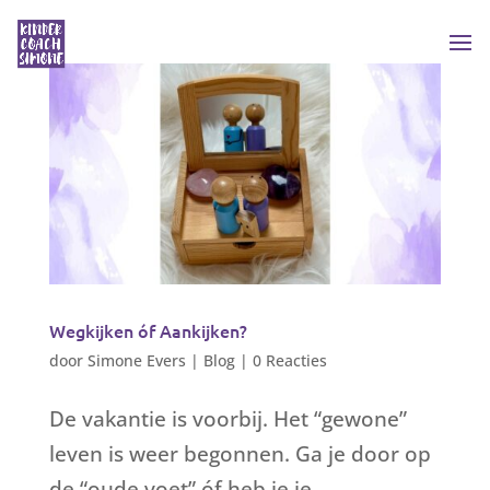
Wegkijken óf Aankijken?
door
Simone Evers
|
Blog
|
0 Reacties
De vakantie is voorbij. Het “gewone”
leven is weer begonnen. Ga je door op
de “oude voet” óf heb je je