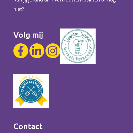
niet?
Volg mij
Contact