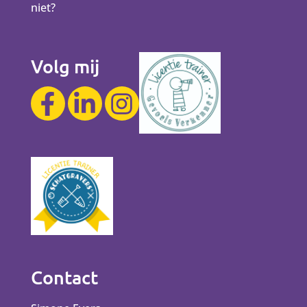
niet?
Volg mij
Contact