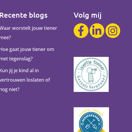
Recente blogs
Volg mij
Waar worstelt jouw tiener
mee?
Hoe gaat jouw tiener om
met tegenslag?
Kun jij je kind al in
vertrouwen loslaten of
nog niet?