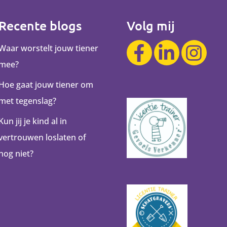
Recente blogs
Volg mij
Waar worstelt jouw tiener
mee?
Hoe gaat jouw tiener om
met tegenslag?
Kun jij je kind al in
vertrouwen loslaten of
nog niet?