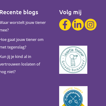
Recente blogs
Volg mij
Waar worstelt jouw tiener
mee?
Hoe gaat jouw tiener om
met tegenslag?
Kun jij je kind al in
vertrouwen loslaten of
nog niet?