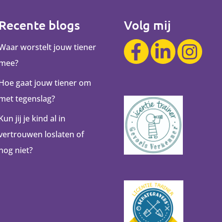
Recente blogs
Volg mij
Waar worstelt jouw tiener
mee?
Hoe gaat jouw tiener om
met tegenslag?
Kun jij je kind al in
vertrouwen loslaten of
nog niet?