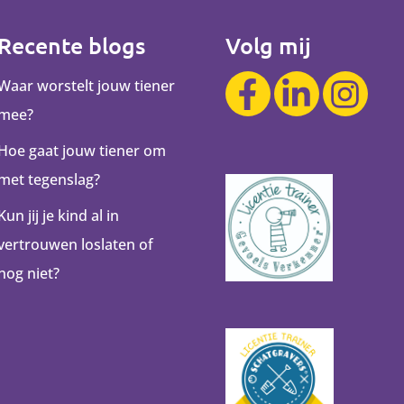
Recente blogs
Volg mij
Waar worstelt jouw tiener
mee?
Hoe gaat jouw tiener om
met tegenslag?
Kun jij je kind al in
vertrouwen loslaten of
nog niet?