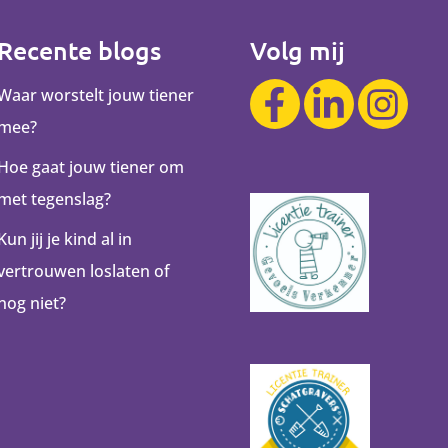
Recente blogs
Volg mij
Waar worstelt jouw tiener
mee?
Hoe gaat jouw tiener om
met tegenslag?
Kun jij je kind al in
vertrouwen loslaten of
nog niet?