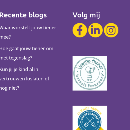
Recente blogs
Volg mij
Waar worstelt jouw tiener
mee?
Hoe gaat jouw tiener om
met tegenslag?
Kun jij je kind al in
vertrouwen loslaten of
nog niet?