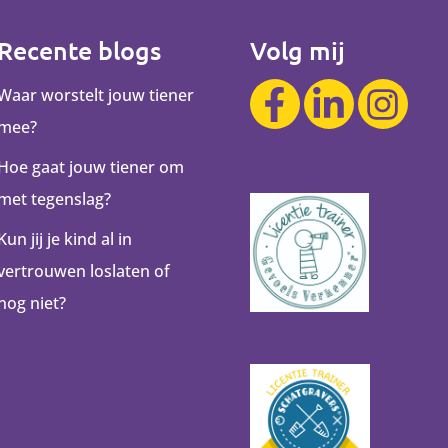
Recente blogs
Volg mij
Waar worstelt jouw tiener
mee?
Hoe gaat jouw tiener om
met tegenslag?
Kun jij je kind al in
vertrouwen loslaten of
nog niet?