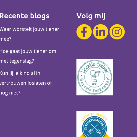
Recente blogs
Volg mij
Waar worstelt jouw tiener
mee?
Hoe gaat jouw tiener om
met tegenslag?
Kun jij je kind al in
vertrouwen loslaten of
nog niet?