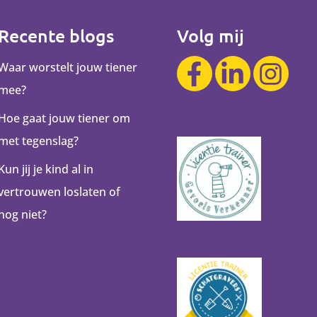
Recente blogs
Volg mij
Waar worstelt jouw tiener
mee?
Hoe gaat jouw tiener om
met tegenslag?
Kun jij je kind al in
vertrouwen loslaten of
nog niet?