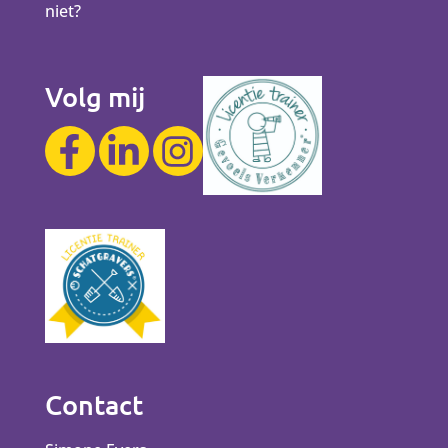
niet?
Volg mij
Contact