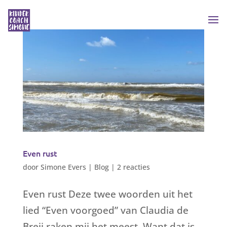
Even rust
door
Simone Evers
|
Blog
|
2 reacties
Even rust Deze twee woorden uit het
lied “Even voorgoed” van Claudia de
Breij raken mij het meest. Want dat is