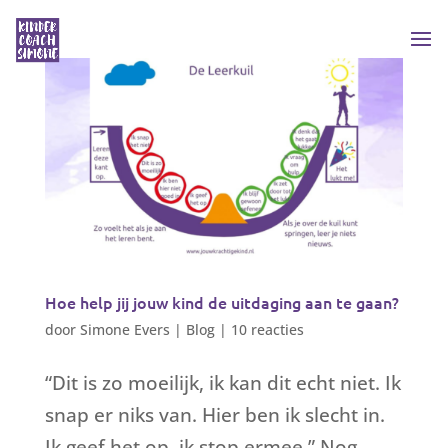
Hoe help jij jouw kind de uitdaging aan te gaan?
door
Simone Evers
|
Blog
|
10 reacties
“Dit is zo moeilijk, ik kan dit echt niet. Ik
snap er niks van. Hier ben ik slecht in.
Ik geef het op, ik stop ermee.” Nog