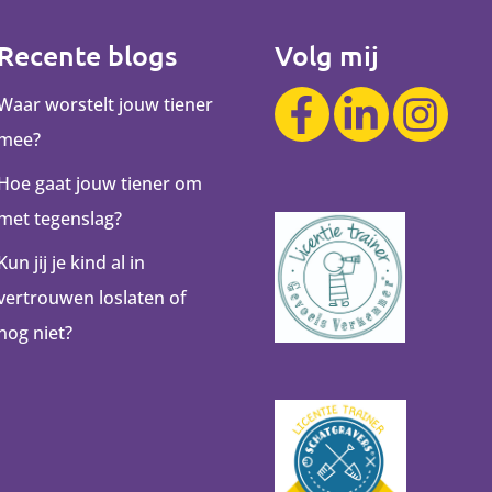
Recente blogs
Volg mij
Waar worstelt jouw tiener
mee?
Hoe gaat jouw tiener om
met tegenslag?
Kun jij je kind al in
vertrouwen loslaten of
nog niet?