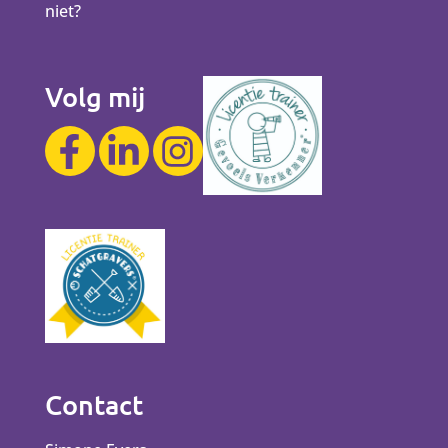
niet?
Volg mij
Contact