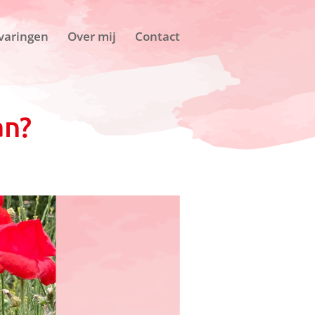
varingen
Over mij
Contact
an?