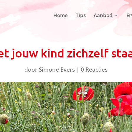
Home
Tips
Aanbod
Er
et jouw kind zichzelf sta
door
Simone Evers
|
0 Reacties