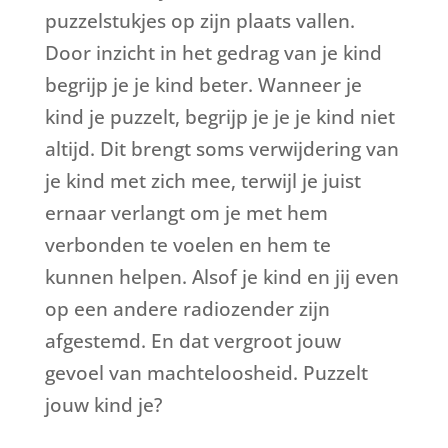
puzzelstukjes op zijn plaats vallen.
Door inzicht in het gedrag van je kind
begrijp je je kind beter. Wanneer je
kind je puzzelt, begrijp je je je kind niet
altijd. Dit brengt soms verwijdering van
je kind met zich mee, terwijl je juist
ernaar verlangt om je met hem
verbonden te voelen en hem te
kunnen helpen. Alsof je kind en jij even
op een andere radiozender zijn
afgestemd. En dat vergroot jouw
gevoel van machteloosheid. Puzzelt
jouw kind je?