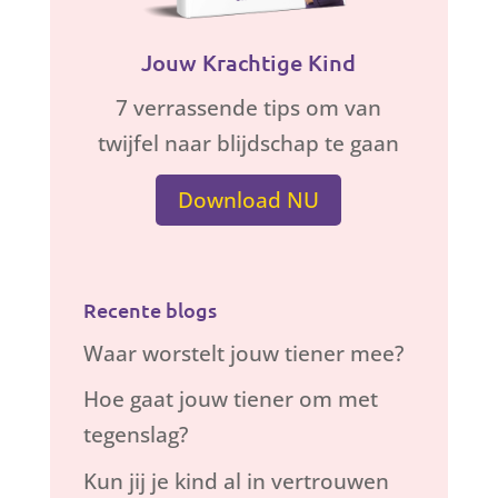
Jouw Krachtige Kind
7 verrassende tips om van
twijfel naar blijdschap te gaan
Download NU
Recente blogs
Waar worstelt jouw tiener mee?
Hoe gaat jouw tiener om met
tegenslag?
Kun jij je kind al in vertrouwen