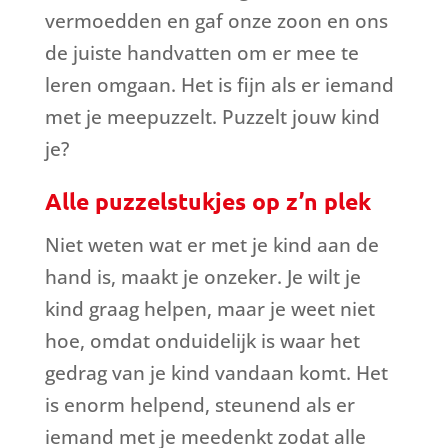
vermoedden en gaf onze zoon en ons
de juiste handvatten om er mee te
leren omgaan. Het is fijn als er iemand
met je meepuzzelt. Puzzelt jouw kind
je?
Alle puzzelstukjes op z’n plek
Niet weten wat er met je kind aan de
hand is, maakt je onzeker. Je wilt je
kind graag helpen, maar je weet niet
hoe, omdat onduidelijk is waar het
gedrag van je kind vandaan komt. Het
is enorm helpend, steunend als er
iemand met je meedenkt zodat alle