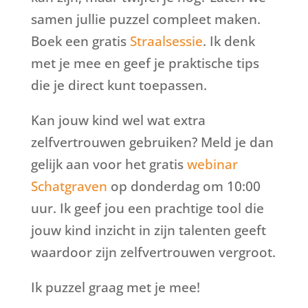
samen jullie puzzel compleet maken.
Boek een gratis
Straalsessie
. Ik denk
met je mee en geef je praktische tips
die je direct kunt toepassen.
Kan jouw kind wel wat extra
zelfvertrouwen gebruiken? Meld je dan
gelijk aan voor het gratis
webinar
Schatgraven
op donderdag om 10:00
uur. Ik geef jou een prachtige tool die
jouw kind inzicht in zijn talenten geeft
waardoor zijn zelfvertrouwen vergroot.
Ik puzzel graag met je mee!