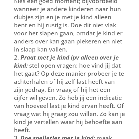
Kies een goed moment; bijvoorbeeld
wanneer je andere kinderen naar hun
clubjes zijn en je met je kind alleen
bent en hij rustig is. Doe dit niet vlak
voor het slapen gaan, omdat je kind er
anders over kan gaan piekeren en niet
in slaap kan vallen.
Praat met je kind ipv alleen over je
kind:
stel open vragen: hoe vind jij dat
het gaat? Op deze manier probeer je te
achterhalen of hij zelf last heeft van
zijn gedrag. En vraag of hij het een
cijfer wil geven. Zo heb jij een indicatie
van hoeveel last je kind ervan heeft. Of
vraag wat hij graag zou willen. Zo kan je
kind je vertellen waar hij behoefte aan
heeft.
Doe spelletjes met je kind:
maak