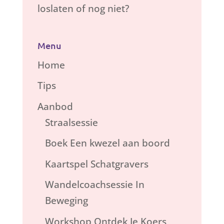
loslaten of nog niet?
Menu
Home
Tips
Aanbod
Straalsessie
Boek Een kwezel aan boord
Kaartspel Schatgravers
Wandelcoachsessie In
Beweging
Workshop Ontdek Je Koers