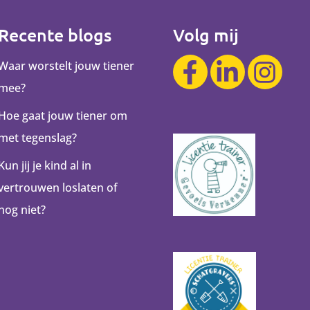
Recente blogs
Volg mij
Waar worstelt jouw tiener
mee?
Hoe gaat jouw tiener om
met tegenslag?
Kun jij je kind al in
vertrouwen loslaten of
nog niet?