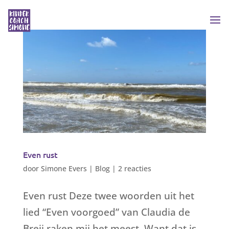
Even rust
door
Simone Evers
|
Blog
|
2 reacties
Even rust Deze twee woorden uit het
lied “Even voorgoed” van Claudia de
Breij raken mij het meest. Want dat is