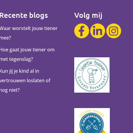
Recente blogs
Volg mij
Waar worstelt jouw tiener
mee?
Hoe gaat jouw tiener om
met tegenslag?
Kun jij je kind al in
vertrouwen loslaten of
nog niet?