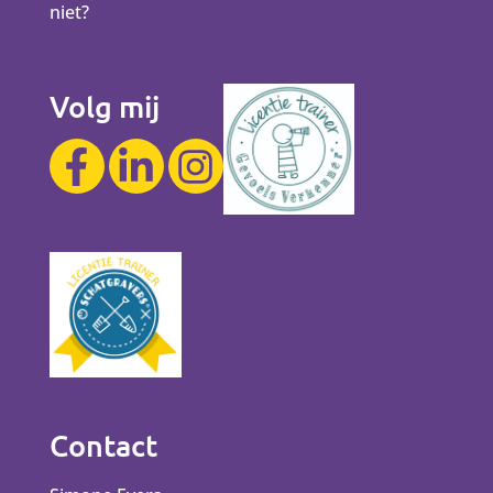
niet?
Volg mij
Contact