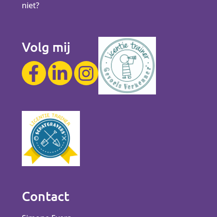
niet?
Volg mij
Contact