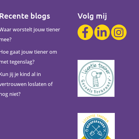
Recente blogs
Volg mij
Waar worstelt jouw tiener
mee?
Hoe gaat jouw tiener om
met tegenslag?
Kun jij je kind al in
vertrouwen loslaten of
nog niet?