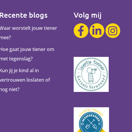
Recente blogs
Volg mij
Waar worstelt jouw tiener
mee?
Hoe gaat jouw tiener om
met tegenslag?
Kun jij je kind al in
vertrouwen loslaten of
nog niet?