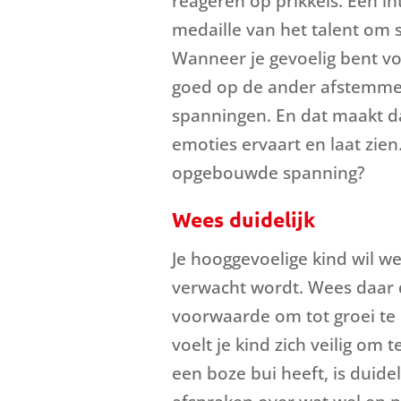
reageren op prikkels. Een in
medaille van het talent om s
Wanneer je gevoelig bent voo
goed op de ander afstemmen
spanningen. En dat maakt da
emoties ervaart en laat zien
opgebouwde spanning?
Wees duidelijk
Je hooggevoelige kind wil w
verwacht wordt. Wees daar du
voorwaarde om tot groei te 
voelt je kind zich veilig om
een boze bui heeft, is duide