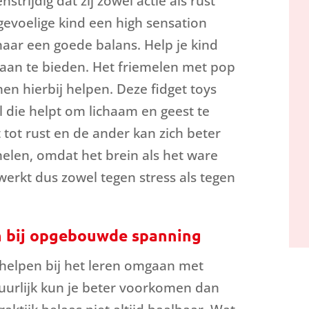
strijdig dat zij zowel actie als rust
evoelige kind een high sensation
naar een goede balans. Help je kind
s aan te bieden. Het friemelen met pop
nen hierbij helpen. Deze fidget toys
el die helpt om lichaam en geest te
 tot rust en de ander kan zich beter
elen, omdat het brein als het ware
erkt dus zowel tegen stress als tegen
n bij opgebouwde spanning
d helpen bij het leren omgaan met
urlijk kun je beter voorkomen dan