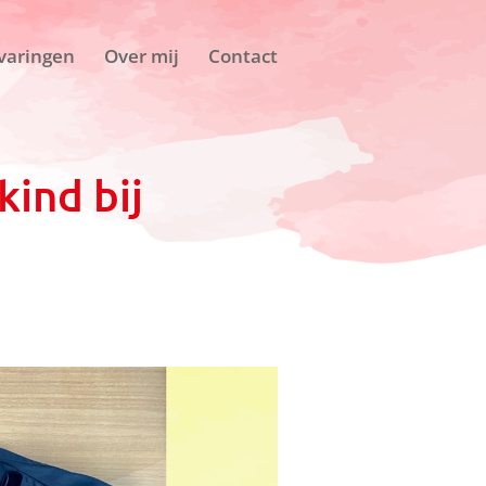
varingen
Over mij
Contact
ind bij