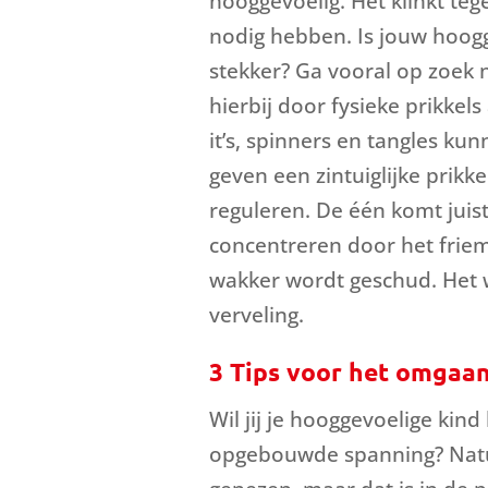
hooggevoelig. Het klinkt tegen
nodig hebben. Is jouw hoogg
stekker? Ga vooral op zoek 
hierbij door fysieke prikkel
it’s, spinners en tangles kun
geven een zintuiglijke prikk
reguleren. De één komt juist
concentreren door het friem
wakker wordt geschud. Het w
verveling.
3 Tips voor het omgaa
Wil jij je hooggevoelige kin
opgebouwde spanning? Natu