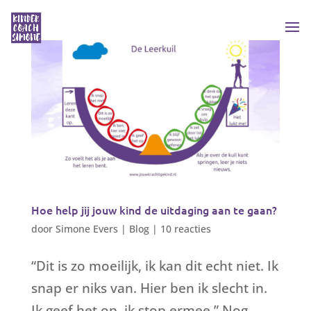
Hoe help jij jouw kind de uitdaging aan te gaan?
door
Simone Evers
|
Blog
|
10 reacties
“Dit is zo moeilijk, ik kan dit echt niet. Ik
snap er niks van. Hier ben ik slecht in.
Ik geef het op, ik stop ermee.” Nog