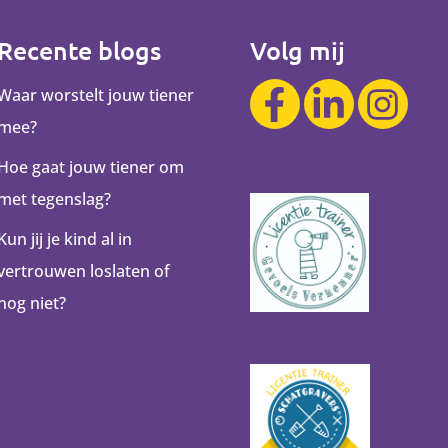
Recente blogs
Volg mij
Waar worstelt jouw tiener
mee?
Hoe gaat jouw tiener om
met tegenslag?
Kun jij je kind al in
vertrouwen loslaten of
nog niet?