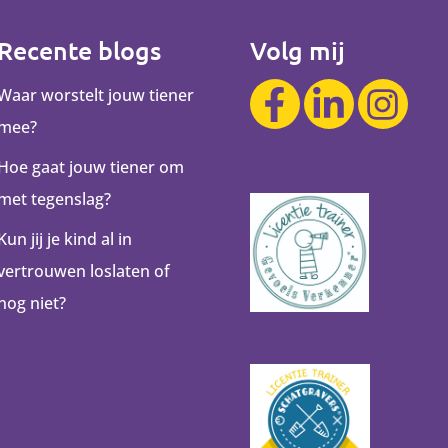
Recente blogs
Volg mij
Waar worstelt jouw tiener
mee?
Hoe gaat jouw tiener om
met tegenslag?
Kun jij je kind al in
vertrouwen loslaten of
nog niet?