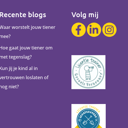
Recente blogs
Volg mij
Waar worstelt jouw tiener
mee?
Hoe gaat jouw tiener om
met tegenslag?
Kun jij je kind al in
vertrouwen loslaten of
nog niet?