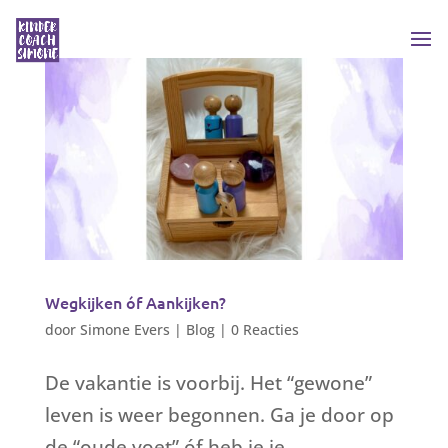
Wegkijken óf Aankijken?
door
Simone Evers
|
Blog
|
0 Reacties
De vakantie is voorbij. Het “gewone”
leven is weer begonnen. Ga je door op
de “oude voet” óf heb je je