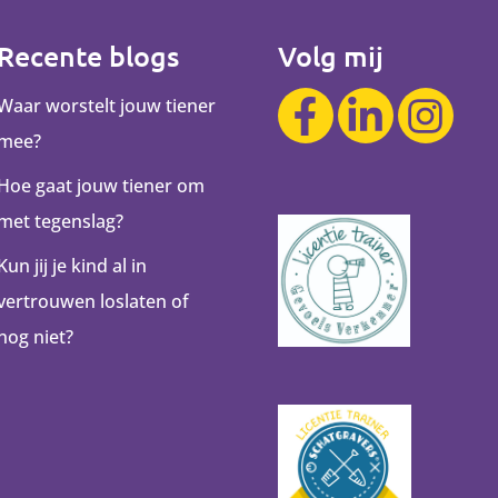
Recente blogs
Volg mij
Waar worstelt jouw tiener
mee?
Hoe gaat jouw tiener om
met tegenslag?
Kun jij je kind al in
vertrouwen loslaten of
nog niet?