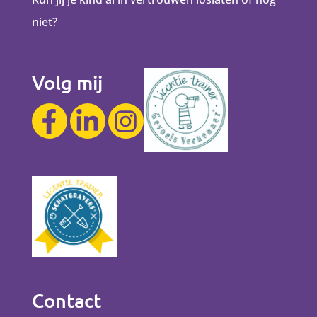
niet?
Volg mij
Contact